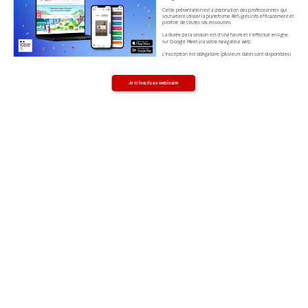
Cette présentation est à destination des professionnels qui 
souhaitent utiliser la plateforme Réfugiés.info efficacement et 
profiter de toutes ses ressources.
La durée de la session est d’une heure et s’effectue en ligne
sur Google Meet via votre navigateur web.
L'inscription est obligatoire (plusieurs dates sont disponibles).
Je m'inscris au webinaire