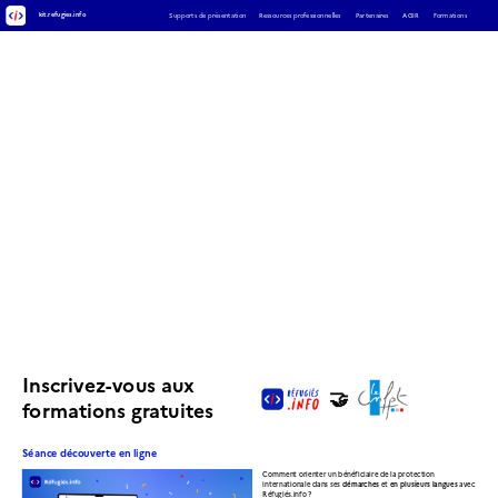
kit.refugies.info
Formations
Supports de présentation
Ressources professionnelles
Partenaires
AGIR
Inscrivez-vous aux 
🤝
formations gratuites
Séance découverte en ligne
Comment orienter un bénéficiaire de la protection 
internationale dans ses 
démarches
 et 
en plusieurs langues
 avec 
Réfugiés.info ?