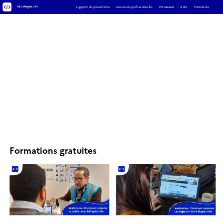
kit.refugies.info
Formations
Supports de présentation
Ressources professionnelles
Partenaires
AGIR
Formations gratuites