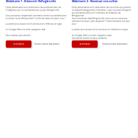
Webinaire 1 - Découvrir Réfugiés.info
Webinaire 2 - Recenser une action
Cette présentation est à destination des professionnels de 
Cette présentation est à destination des structures qui portent 
l’intégration qui ne connaissent pas ou peu Réfugiés.info.
un dispositif (programme, formation…) pour le public réfugié et 
qui souhaitent découvrir l’interface de rédaction de 
Vous souhaitez comprendre comment orienter vos bénéficiaires 
Réfugiés.info.
et utiliser l’outil efficacement ? Cette formation est pour vous !
Vous connaissez déjà Réfugiés.info, mais vous ne savez pas 
comment recenser votre dispositif ? Cette formation est pour 
La durée de la session est d’une heure et s’effectue en ligne.
vous !
Sur Google Meet via votre navigateur web.
La durée de la session est d’une heure et s’effectue en ligne.
Deux séances par semaine.
Sur Google Meet via votre navigateur web.
Une séance toutes les deux semaines.
Plusieurs dates disponibles
Plusieurs dates disponibles
Je m'inscris
Je m'inscris